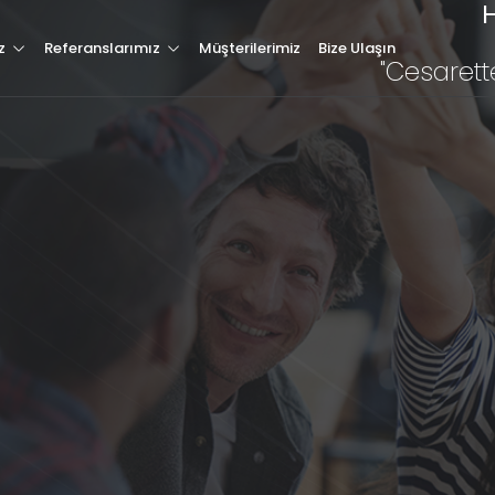
H
Hakkımızda
z
Referanslarımız
Müşterilerimiz
Bize Ulaşın
"Cesarett
Hizmetlerimiz
Müşterilerimiz
Referanslarımız
Tüm Referanslarımız
Blog & Haber
letişim
Özel Web Sitesi