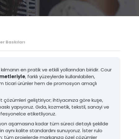
3D Ürün Görselleştirme ve Animasyon
Medya Prodüksiyon
er Baskıları
kılmanın en pratik ve etkili yollarından biridir. Cour
zmetleriyle
, farklı yüzeylerde kullanılabilen,
Matbaa ve Baskı Hizmetleri
Hem ticari ürünler hem de promosyon amaçlı
• Katalog Baskıları
• Broşür ve Menü Baskıları
• Kutu ve Ambalaj Baskıları
çözümleri geliştiriyor; ihtiyacınıza göre kuşe,
• Promosyon Ürün Baskıları
baskı yapıyoruz. Gıda, kozmetik, tekstil, sanayi ve
• Kartvizit ve Evrak Baskıları
ofesyonelce etiketliyoruz.
• Etiket ve Sticker Baskıları
yon aşamasına kadar tüm süreci detaylı şekilde
MATBAA VE BASKı HIZMETLERI
in aynı kalite standardını sunuyoruz. İster rulo
olsun; tüm projelerde markanıza özel çözümler