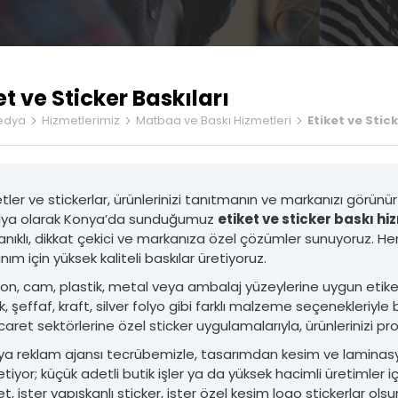
Ürün Fotoğrafçılığı
Stand Tasarımı
et ve Sticker Baskıları
edya
Hizmetlerimiz
Matbaa ve Baskı Hizmetleri
Etiket ve Stick
etler ve stickerlar, ürünlerinizi tanıtmanın ve markanızı görünür 
ya olarak Konya’da sunduğumuz
etiket ve sticker baskı hi
arım ve Yazılım
Prodüksiyon Hizmetleri
nıklı, dikkat çekici ve markanıza özel çözümler sunuyoruz. 
b Sitesi Tasarımı ve Yazılım
• Ürün Fotoğrafçılığı
anım için yüksek kaliteli baskılar üretiyoruz.
k Web Sitesi Tasarımı ve Yazılım
• Tanıtım Filmi Üretimi
ve Hosting Hizmetleri
• Fuar ve Etkinlik Çekimleri
on, cam, plastik, metal veya ambalaj yüzeylerine uygun etiket 
 Paneli Entegrasyonu
• Drone ile Hava Çekimleri
, şeffaf, kraft, silver folyo gibi farklı malzeme seçenekleriyle 
umlu Kodlama
• Stüdyo Çekimleri
caret sektörlerine özel sticker uygulamalarıyla, ürünlerinizi pr
enlik Hizmetleri
• Kurgu ve Montaj Hizmetleri
ya reklam ajansı tecrübemizle, tasarımdan kesim ve laminas
ıM VE YAZıLıM
PRODüKSIYON HIZMETLERI
tiyor; küçük adetli butik işler ya da yüksek hacimli üretimler iç
et, ister yapışkanlı sticker, ister özel kesim logo stickerlar 