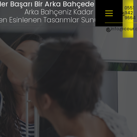
er Başarı Bir Arka Bahçede Başlar
0551
Arka Bahçeniz Kadar Yakınız,
942
9664
en Esinlenen Tasarımlar Sunuyoruz"
info@cour.
Ekonomik Web Sitesi