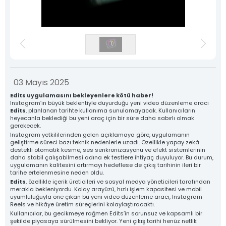
Kimlik
Katalog
Ürün
3D Ürün
Tasarımı
Fotoğrafçılığı
Görselleştirme
ve
Animasyon
03 Mayıs 2025
Ambalaj ve
Stand
Medya
Kutu
Tasarımı
Prodüksiyon
Edits uygulamasını bekleyenlere kötü haber!
Tasarımları
Instagram’ın büyük beklentiyle duyurduğu yeni video düzenleme aracı
Edits
, planlanan tarihte kullanıma sunulamayacak. Kullanıcıların
heyecanla beklediği bu yeni araç için bir süre daha sabırlı olmak
gerekecek.
Instagram yetkililerinden gelen açıklamaya göre, uygulamanın
geliştirme süreci bazı teknik nedenlerle uzadı. Özellikle yapay zekâ
destekli otomatik kesme, ses senkronizasyonu ve efekt sistemlerinin
daha stabil çalışabilmesi adına ek testlere ihtiyaç duyuluyor. Bu durum,
uygulamanın kalitesini artırmayı hedeflese de çıkış tarihinin ileri bir
tarihe ertelenmesine neden oldu.
Edits
, özellikle içerik üreticileri ve sosyal medya yöneticileri tarafından
merakla bekleniyordu. Kolay arayüzü, hızlı işlem kapasitesi ve mobil
uyumluluğuyla öne çıkan bu yeni video düzenleme aracı, Instagram
Reels ve hikâye üretim süreçlerini kolaylaştıracaktı.
Kullanıcılar, bu gecikmeye rağmen Edits’in sorunsuz ve kapsamlı bir
şekilde piyasaya sürülmesini bekliyor. Yeni çıkış tarihi henüz netlik