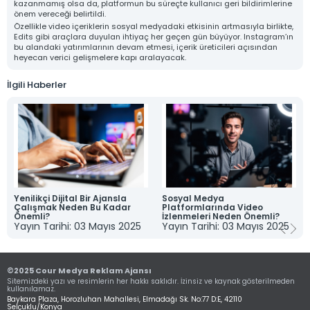
kazanmamış olsa da, platformun bu süreçte kullanıcı geri bildirimlerine
önem vereceği belirtildi.
Özellikle video içeriklerin sosyal medyadaki etkisinin artmasıyla birlikte,
Edits gibi araçlara duyulan ihtiyaç her geçen gün büyüyor. Instagram’ın
bu alandaki yatırımlarının devam etmesi, içerik üreticileri açısından
heyecan verici gelişmelere kapı aralayacak.
İlgili Haberler
Grafik Tasarım
Web Tasarım ve
Prodüksiyon
Yazılım
Hizmetleri
• Logo ve Kurumsal
• Özel Web Sitesi
• Ürün Fotoğrafçılığı
Kimlik Tasarımı
Tasarımı ve Yazılım
• Tanıtım Filmi
• Katalog Tasarımı
Yenilikçi Dijital Bir Ajansla
Sosyal Medya
• Ekonomik Web
Üretimi
• Ambalaj ve Kutu
Çalışmak Neden Bu Kadar
Platformlarında Video
Sitesi Tasarımı ve
• Fuar ve Etkinlik
Tasarımları
Önemli?
İzlenmeleri Neden Önemli?
Yazılım
Çekimleri
• Menü ve Broşür
Yayın Tarihi: 03 Mayıs 2025
Yayın Tarihi: 03 Mayıs 2025
• Domain ve Hosting
• Drone ile Hava
Tasarımı
Hizmetleri
Çekimleri
• Açık Hava Reklam
• Yönetim Paneli
• Stüdyo Çekimleri
Tasarımları
Entegrasyonu
• Kurgu ve Montaj
• Stand ve Sergi
©2025 Cour Medya Reklam Ajansı
• SEO Uyumlu
Hizmetleri
Alanı Tasarımları
Sitemizdeki yazı ve resimlerin her hakkı saklıdır. İzinsiz ve kaynak gösterilmeden
Kodlama
PRODüKSIYON
GRAFIK TASARıM
kullanılamaz.
• Web Güvenlik
HIZMETLERI
Baykara Plaza, Horozluhan Mahallesi, Elmadağı Sk. No:77 D:E, 42110
Hizmetleri
Selçuklu/Konya