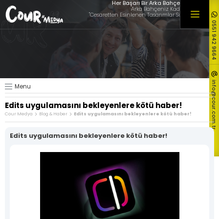
×
Her Başarı Bir Arka Bahçede Başlar
Arka Bahçeniz Kadar Yakınız,
"Cesaretten Esinlenen Tasarımlar Sunuyoruz"
0551 942 9664
Hakkımızda
Hizmetlerimiz
Müşterilerimiz
Referanslarımız
info@cour.com.tr
Menu
Tüm Referanslarımız
Edits uygulamasını bekleyenlere kötü haber!
Blog & Haber
Cour Medya
Blog & Haber
Edits uygulamasını bekleyenlere kötü haber!
İletişim
Edits uygulamasını bekleyenlere kötü haber!
Logo ve
Özel Web
Ekonomik
Kurumsal
Sitesi
Web Sitesi