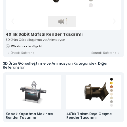
Kimlik
Katalog
Ürün
3D Ürün
Tasarımı
Fotoğrafçılığı
Görselleştirme
ve
Animasyon
40'lık Sabit Mafsal Render Tasarımı
3D Ürün Görselleştirme ve Animasyon
Whatsapp ile Bilgi Al
Ambalaj ve
Stand
Medya
Kutu
Tasarımı
Prodüksiyon
Önceki Referans
Sonraki Referans
Tasarımları
3D Ürün Görselleştirme ve Animasyon Kategorideki Diğer
Referanslar
Kapak Kapatma Makinası
40'lık Takım Dışa Geçme
Render Tasarımı
Render Tasarımı