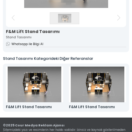
Kimlik
Katalog
Ürün
3D Ürün
Tasarımı
Fotoğrafçılığı
Görselleştirme
ve
F&M Lift Stand Tasarımı
Animasyon
Stand Tasarımı
Whatsapp ile Bilgi Al
Ambalaj ve
Stand
Medya
Kutu
Tasarımı
Prodüksiyon
Tasarımları
Stand Tasarımı Kategorideki Diğer Referanslar
F&M Lift Stand Tasarımı
F&M Lift Stand Tasarımı
©2025 Cour Medya Reklam Ajansı
Sitemizdeki yazı ve resimlerin her hakkı saklıdır. İzinsiz ve kaynak gösterilmeden