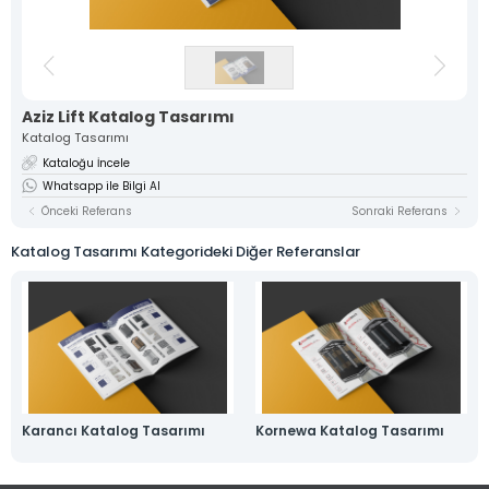
Kimlik
Katalog
Ürün
3D Ürün
Tasarımı
Fotoğrafçılığı
Görselleştirme
ve
Aziz Lift Katalog Tasarımı
Animasyon
Katalog Tasarımı
Kataloğu İncele
Ambalaj ve
Stand
Medya
Whatsapp ile Bilgi Al
Kutu
Tasarımı
Prodüksiyon
Önceki Referans
Sonraki Referans
Tasarımları
Katalog Tasarımı Kategorideki Diğer Referanslar
Karancı Katalog Tasarımı
Kornewa Katalog Tasarımı