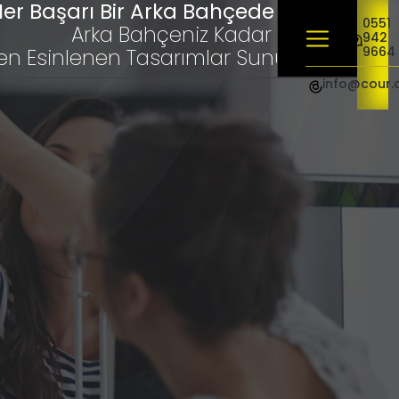
er Başarı Bir Arka Bahçede Başlar
0551
Arka Bahçeniz Kadar Yakınız,
942
9664
en Esinlenen Tasarımlar Sunuyoruz"
info@cour.
Ekonomik Web Sitesi