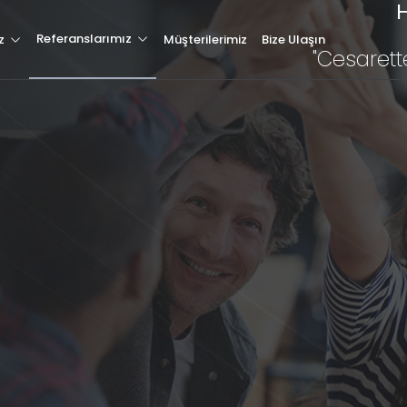
H
Hakkımızda
Referanslarımız
z
Müşterilerimiz
Bize Ulaşın
"Cesarett
Hizmetlerimiz
Müşterilerimiz
Referanslarımız
Tüm Referanslarımız
Blog & Haber
letişim
Özel Web Sitesi