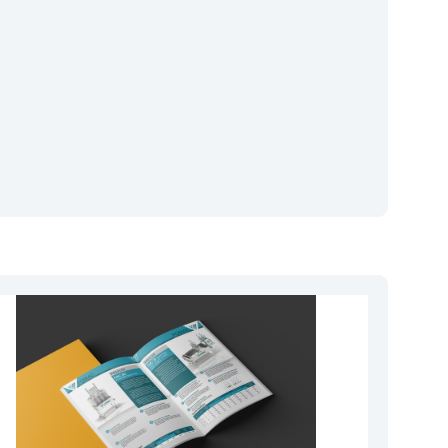
me
3D Ürün Görselleştirme ve
Animasyon
el,
Ürünlerinizi etkileyici ve gerçekçi bir
ızı mobil
şekilde tanıtmak için profesyonel 3D
modelleme, render ve animasyon
hizmetleri sunuyoruz.
3D ÜRüN GöRSELLEşTIRME VE ANIMASYON
Marka Danışmanlığı ve Strateji
Markanızı doğru konumlandırmak, hedef
eklam
kitlenize etkili şekilde ulaşmak ve uzun
irinizi
vadeli büyüme için stratejik danışmanlık
hizmetleri sağlıyoruz.
MARKA DANışMANLığı VE STRATEJI