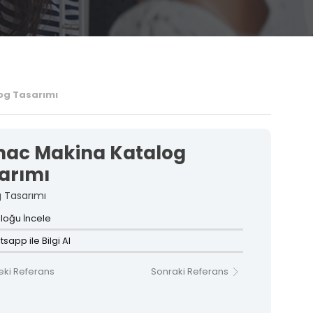
3D Ürün Görselleştirme ve Animasyon
Medya Prodüksiyon
og Tasarımı
ac Makina Katalog
arımı
Matbaa ve Baskı Hizmetleri
• Katalog Baskıları
g Tasarımı
• Broşür ve Menü Baskıları
loğu İncele
• Kutu ve Ambalaj Baskıları
• Promosyon Ürün Baskıları
sapp ile Bilgi Al
• Kartvizit ve Evrak Baskıları
• Etiket ve Sticker Baskıları
ki Referans
Sonraki Referans
MATBAA VE BASKı HIZMETLERI