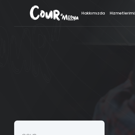
×
Hakkımızda
Hizmetlerimi
İ
Logo ve Kurumsal Kimlik